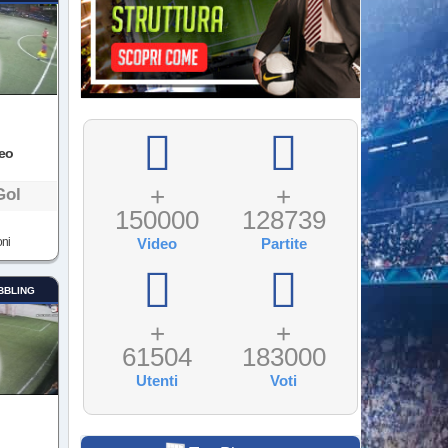
deo
+
+
Gol
150000
128739
oni
Video
Partite
BBLING
+
+
61504
183000
Utenti
Voti