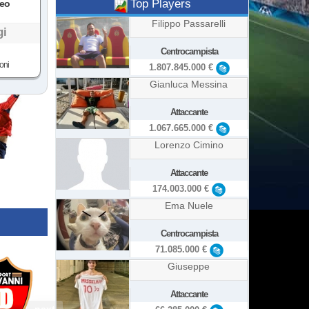
Top Players
deo
Filippo Passarelli
gi
Centrocampista
oni
1.807.845.000 €
Gianluca Messina
Attaccante
1.067.665.000 €
Lorenzo Cimino
Attaccante
174.003.000 €
Ema Nuele
Centrocampista
71.085.000 €
Giuseppe
Attaccante
next