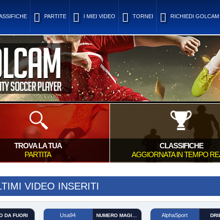
ASSIFICHE
PARTITE
I MIEI VIDEO
TORNEI
RICHIEDI GOLCAM
TROVA LA TUA
CLASSIFICHE
PARTITA
AGGIORNATA IN TEMPO RE
LTIMI VIDEO INSERITI
Usa94
AlphaSport
O DA FUORI
NUMERO MAGICO
DRI