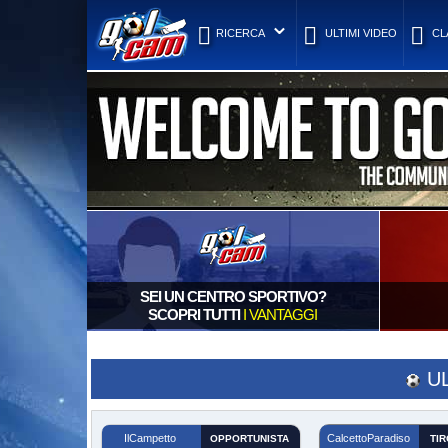
RICERCA
ULTIMI VIDEO
CL
SEI UN CENTRO SPORTIVO?
SCOPRI TUTTI
I VANTAGGI
U
IlCampetto
CalcettoParadiso
OPPORTUNISTA
TIR