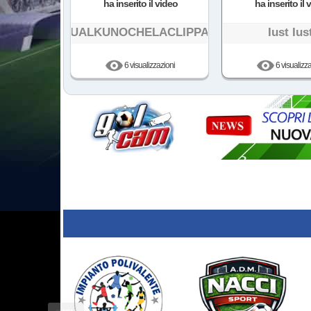
ha inserito il video
ha inserito il 
KUALKUNOCHELACLIPPAH
Iust Ius
6 visualizzazioni
6 visualizza
prev