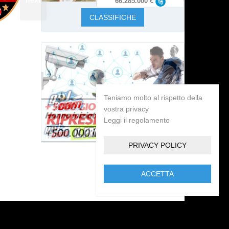
66.285.000 €
CLASSIFICHE
Teniamo molto al rispetto della
vostra privacy
Leggi il regolamento
PRIVACY POLICY
ACCETTA