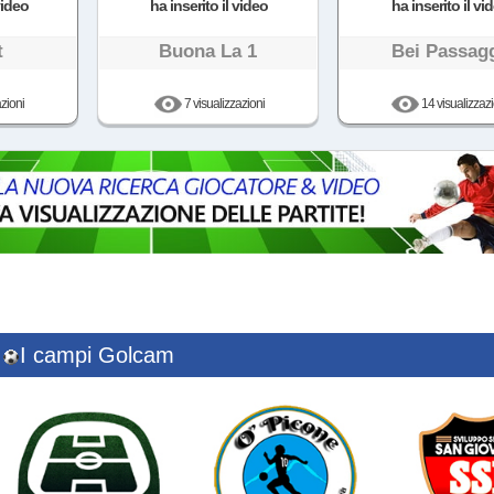
video
ha inserito il video
ha inserito il vi
t
Buona La 1
Bei Passag
zioni
7 visualizzazioni
14 visualizzazi
I campi Golcam