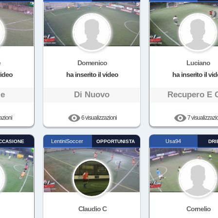
e
Domenico
Luciano
video
ha inserito il video
ha inserito il vi
le
Di Nuovo
Recupero E 
azioni
6 visualizzazioni
7 visualizzazi
LentiniSoccer
Usa94
CCASIONE
OPPORTUNISTA
DRI
Claudio C
Cornelio