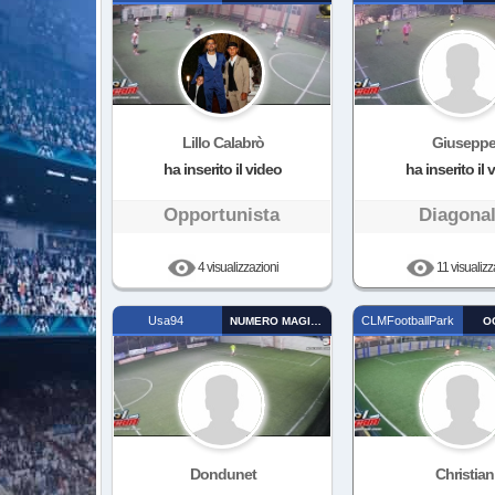
Lillo Calabrò
Giusepp
ha inserito il video
ha inserito il 
Opportunista
Diagona
4 visualizzazioni
11 visualizz
Usa94
CLMFootballPark
NUMERO MAGICO
O
Dondunet
Christian